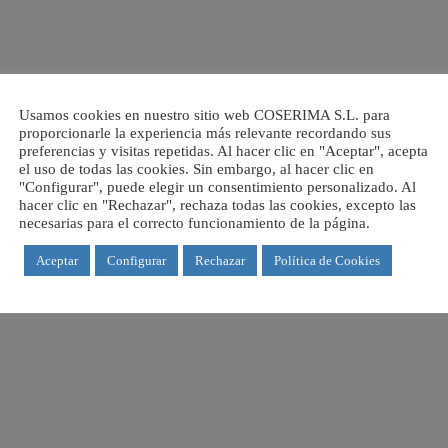
Usamos cookies en nuestro sitio web COSERIMA S.L. para
proporcionarle la experiencia más relevante recordando sus
preferencias y visitas repetidas. Al hacer clic en "Aceptar", acepta
el uso de todas las cookies. Sin embargo, al hacer clic en
T (Imagery Intelligence)
Protective 
"Configurar", puede elegir un consentimiento personalizado. Al
hacer clic en "Rechazar", rechaza todas las cookies, excepto las
ilación y contraste de datos e información
Recopilación d
necesarias para el correcto funcionamiento de la página.
l en formato de imágenes y/o videos dentro de
difusión a los
tornos de interés o las actividades del cliente,
seguridad y pro
Aceptar
Configurar
Rechazar
Política de Cookies
ntes para los procesos analíticos de
toma de decisi
gencia y prospectiva.
las medidas d