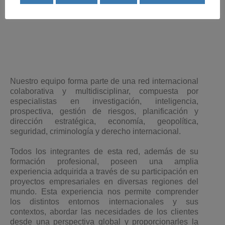
Nuestro equipo forma parte de una red internacional
colaborativa y multidisciplinar, compuesta por
especialistas en investigación, inteligencia,
prospectiva, gestión de riesgos, planificación y
dirección estratégica, economía, geopolítica,
seguridad, criminología y derecho internacional.
Todos los integrantes de esta red, además de su
formación profesional, poseen una amplia
experiencia adquirida a través de su participación en
proyectos empresariales en diversas regiones del
mundo. Esta experiencia nos permite comprender
los distintos entornos internacionales y sus
contextos, abordar las necesidades de los clientes
desde una perspectiva global y proporcionarles la